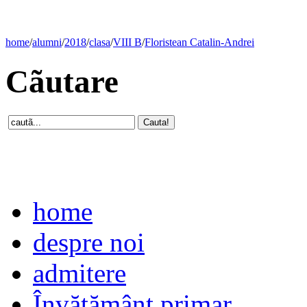
home
/
alumni
/
2018
/
clasa
/
VIII B
/
Floristean Catalin-Andrei
Cãutare
home
despre noi
admitere
Învăţământ primar