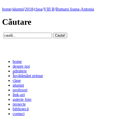
home
/
alumni
/
2018
/
clasa
/
VIII B
/
Butnaru Ioana-Antonia
Cãutare
home
despre noi
admitere
Învăţământ primar
clase
alumni
profesori
link-uri
galerie foto
proiecte
bibliotecă
contact