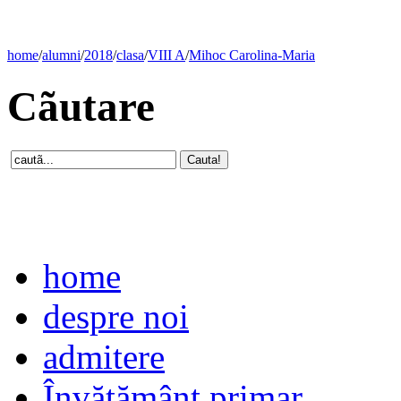
home
/
alumni
/
2018
/
clasa
/
VIII A
/
Mihoc Carolina-Maria
Cãutare
home
despre noi
admitere
Învăţământ primar