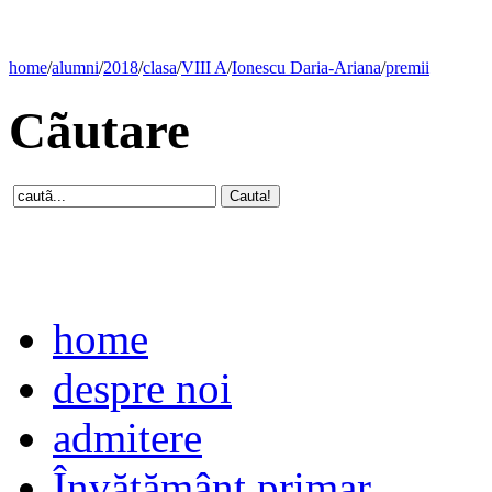
home
/
alumni
/
2018
/
clasa
/
VIII A
/
Ionescu Daria-Ariana
/
premii
Cãutare
home
despre noi
admitere
Învăţământ primar