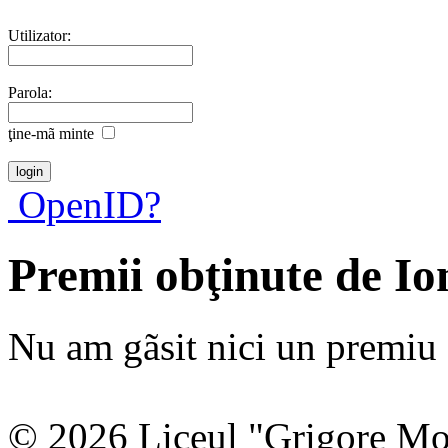
Utilizator:
Parola:
ţine-mã minte
OpenID?
Premii obţinute de I
Nu am gãsit nici un premiu a
© 2026 Liceul "Grigore Moi