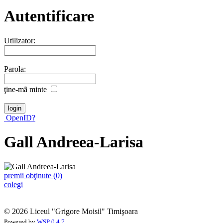
Autentificare
Utilizator:
Parola:
ţine-mã minte
OpenID?
Gall Andreea-Larisa
premii obţinute (0)
colegi
© 2026 Liceul "Grigore Moisil" Timişoara
Powered by
WSP 0.4.7