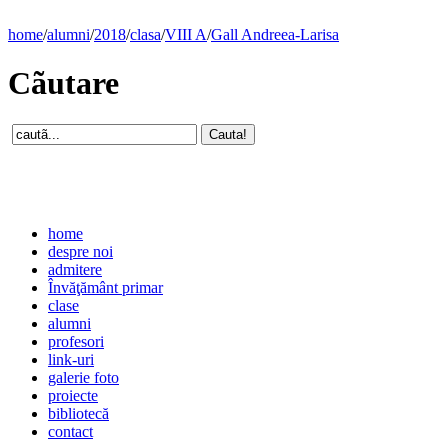
home
/
alumni
/
2018
/
clasa
/
VIII A
/
Gall Andreea-Larisa
Cãutare
home
despre noi
admitere
Învăţământ primar
clase
alumni
profesori
link-uri
galerie foto
proiecte
bibliotecă
contact