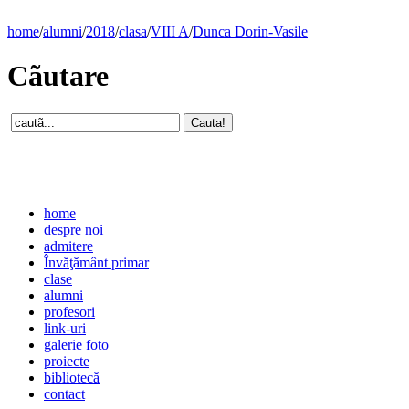
home
/
alumni
/
2018
/
clasa
/
VIII A
/
Dunca Dorin-Vasile
Cãutare
home
despre noi
admitere
Învăţământ primar
clase
alumni
profesori
link-uri
galerie foto
proiecte
bibliotecă
contact