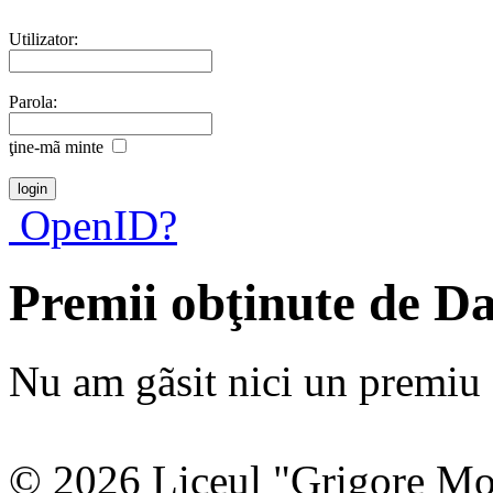
Utilizator:
Parola:
ţine-mã minte
OpenID?
Premii obţinute de D
Nu am gãsit nici un premiu a
© 2026 Liceul "Grigore Moi