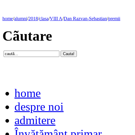
home
/
alumni
/
2018
/
clasa
/
VIII A
/
Dan Razvan-Sebastian
/
premii
Cãutare
home
despre noi
admitere
Învăţământ primar