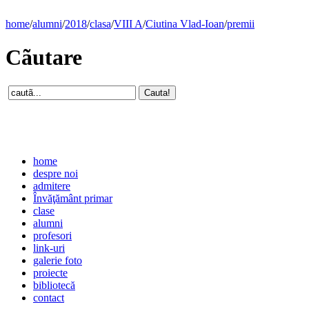
home
/
alumni
/
2018
/
clasa
/
VIII A
/
Ciutina Vlad-Ioan
/
premii
Cãutare
home
despre noi
admitere
Învăţământ primar
clase
alumni
profesori
link-uri
galerie foto
proiecte
bibliotecă
contact