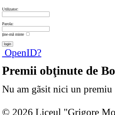
Utilizator:
Parola:
ţine-mã minte
OpenID?
Premii obţinute de Bo
Nu am gãsit nici un premiu a
© 2026 Liceul "Grigore Moi