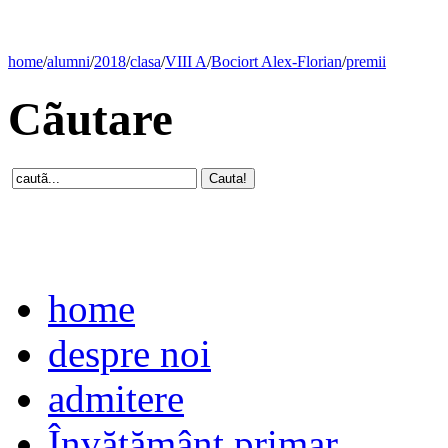
home
/
alumni
/
2018
/
clasa
/
VIII A
/
Bociort Alex-Florian
/
premii
Cãutare
home
despre noi
admitere
Învăţământ primar