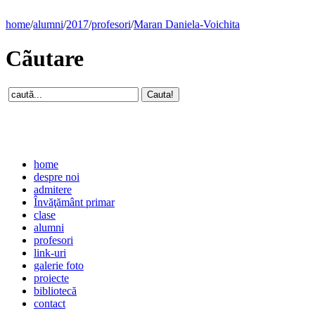
home
/
alumni
/
2017
/
profesori
/
Maran Daniela-Voichita
Cãutare
home
despre noi
admitere
Învăţământ primar
clase
alumni
profesori
link-uri
galerie foto
proiecte
bibliotecă
contact