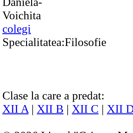
colegi
Specialitatea:Filosofie
Clase la care a predat:
XII A
|
XII B
|
XII C
|
XII 