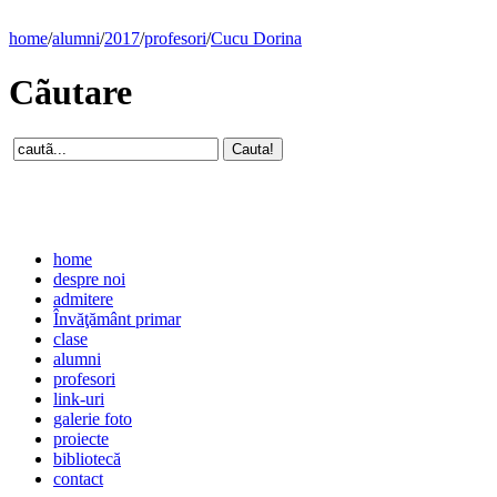
home
/
alumni
/
2017
/
profesori
/
Cucu Dorina
Cãutare
home
despre noi
admitere
Învăţământ primar
clase
alumni
profesori
link-uri
galerie foto
proiecte
bibliotecă
contact