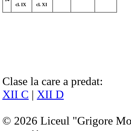
cl. IX
cl. XI
Clase la care a predat:
XII C
|
XII D
© 2026 Liceul "Grigore Moi