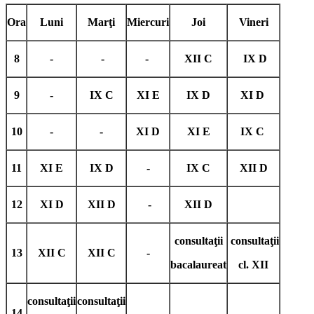
Ora
Luni
Marţi
Miercuri
Joi
Vineri
8
-
-
-
XII C
IX D
9
-
IX C
XI E
IX D
XI D
10
-
-
XI D
XI E
IX C
11
XI E
IX D
-
IX C
XII D
12
XI D
XII D
-
XII D
consultaţii
consultaţii
13
XII C
XII C
-
bacalaureat
cl. XII
consultaţii
consultaţii
14