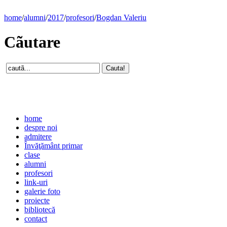
home
/
alumni
/
2017
/
profesori
/
Bogdan Valeriu
Cãutare
home
despre noi
admitere
Învăţământ primar
clase
alumni
profesori
link-uri
galerie foto
proiecte
bibliotecă
contact