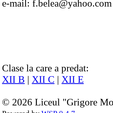
e-mail: f.belea@yahoo.com
Clase la care a predat:
XII B
|
XII C
|
XII E
© 2026 Liceul "Grigore Moi