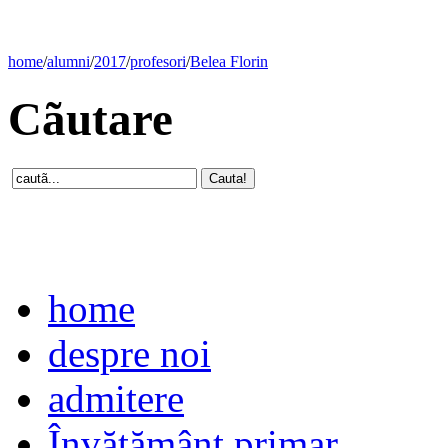
home
/
alumni
/
2017
/
profesori
/
Belea Florin
Cãutare
home
despre noi
admitere
Învăţământ primar