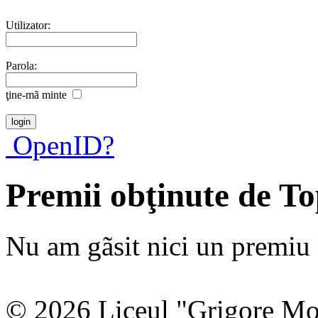
Utilizator:
Parola:
ţine-mã minte
OpenID?
Premii obţinute de T
Nu am gãsit nici un premiu a
© 2026 Liceul "Grigore Moi