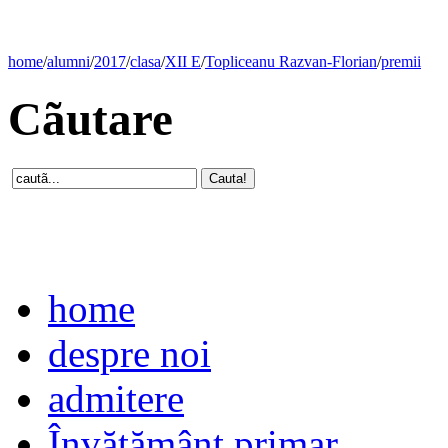
home
/
alumni
/
2017
/
clasa
/
XII E
/
Topliceanu Razvan-Florian
/
premii
Cãutare
home
despre noi
admitere
Învăţământ primar