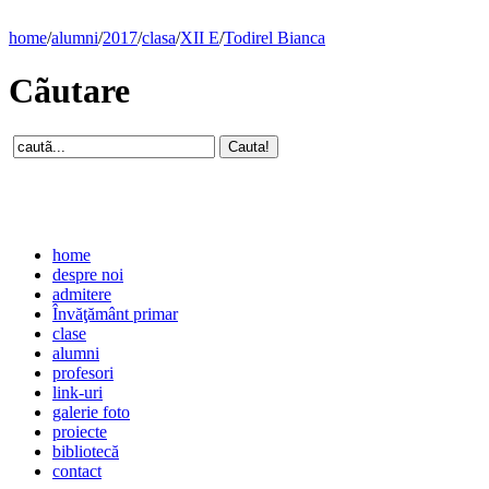
home
/
alumni
/
2017
/
clasa
/
XII E
/
Todirel Bianca
Cãutare
home
despre noi
admitere
Învăţământ primar
clase
alumni
profesori
link-uri
galerie foto
proiecte
bibliotecă
contact