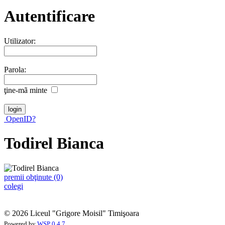
Autentificare
Utilizator:
Parola:
ţine-mã minte
OpenID?
Todirel Bianca
premii obţinute (0)
colegi
© 2026 Liceul "Grigore Moisil" Timişoara
Powered by
WSP 0.4.7