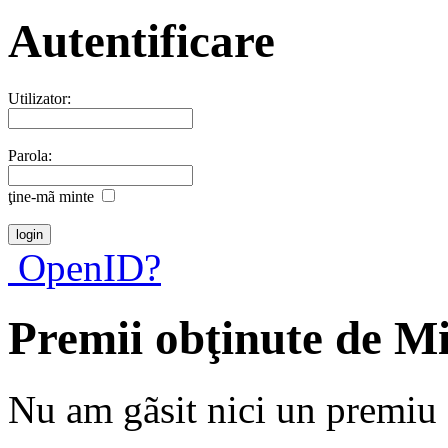
Autentificare
Utilizator:
Parola:
ţine-mã minte
OpenID?
Premii obţinute de M
Nu am gãsit nici un premiu a