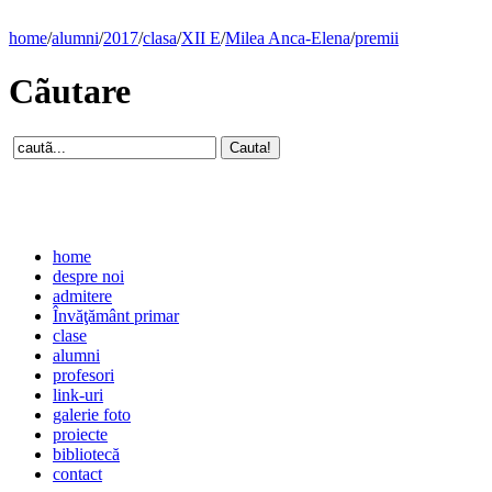
home
/
alumni
/
2017
/
clasa
/
XII E
/
Milea Anca-Elena
/
premii
Cãutare
home
despre noi
admitere
Învăţământ primar
clase
alumni
profesori
link-uri
galerie foto
proiecte
bibliotecă
contact