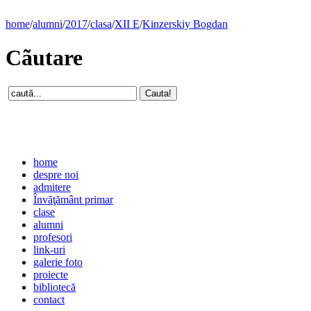
home
/
alumni
/
2017
/
clasa
/
XII E
/
Kinzerskiy Bogdan
Cãutare
home
despre noi
admitere
Învăţământ primar
clase
alumni
profesori
link-uri
galerie foto
proiecte
bibliotecă
contact