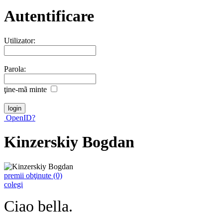
Autentificare
Utilizator:
Parola:
ţine-mã minte
OpenID?
Kinzerskiy Bogdan
premii obţinute (0)
colegi
Ciao bella.