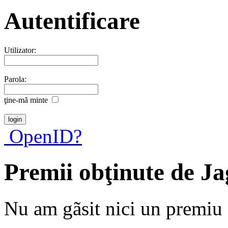
Autentificare
Utilizator:
Parola:
ţine-mã minte
OpenID?
Premii obţinute de J
Nu am gãsit nici un premiu a