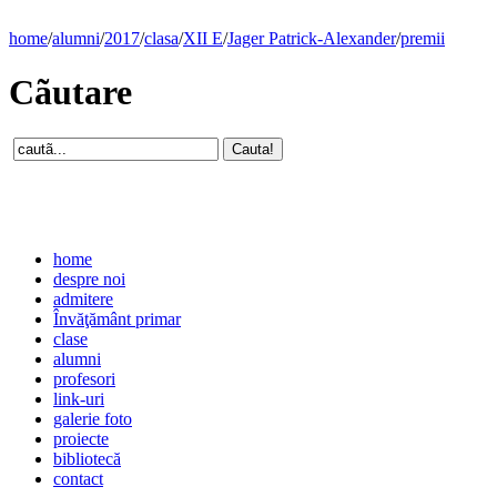
home
/
alumni
/
2017
/
clasa
/
XII E
/
Jager Patrick-Alexander
/
premii
Cãutare
home
despre noi
admitere
Învăţământ primar
clase
alumni
profesori
link-uri
galerie foto
proiecte
bibliotecă
contact