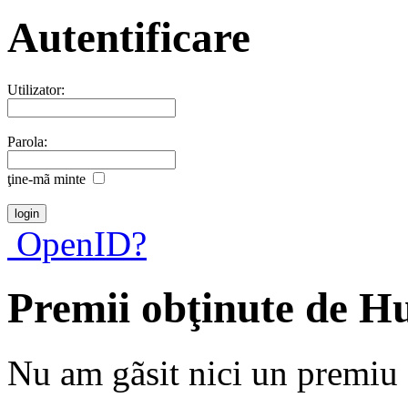
Autentificare
Utilizator:
Parola:
ţine-mã minte
OpenID?
Premii obţinute de H
Nu am gãsit nici un premiu a