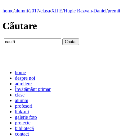
home
/
alumni
/
2017
/
clasa
/
XII E
/
Huple Razvan-Daniel
/
premii
Cãutare
home
despre noi
admitere
Învăţământ primar
clase
alumni
profesori
link-uri
galerie foto
proiecte
bibliotecă
contact