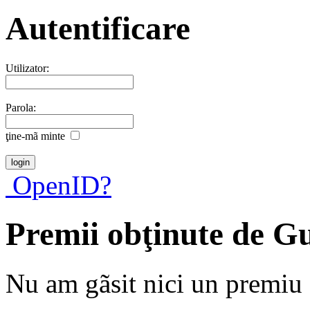
Autentificare
Utilizator:
Parola:
ţine-mã minte
OpenID?
Premii obţinute de 
Nu am gãsit nici un premiu a