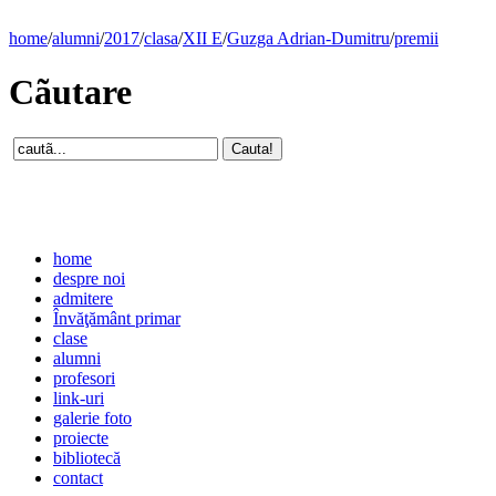
home
/
alumni
/
2017
/
clasa
/
XII E
/
Guzga Adrian-Dumitru
/
premii
Cãutare
home
despre noi
admitere
Învăţământ primar
clase
alumni
profesori
link-uri
galerie foto
proiecte
bibliotecă
contact