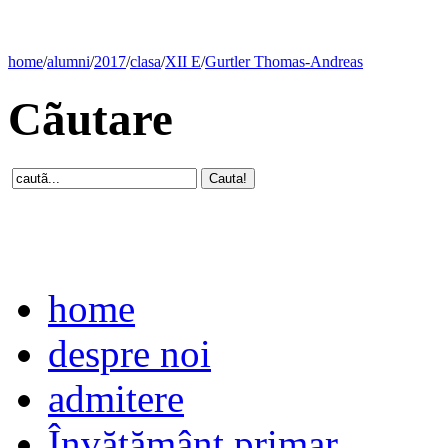
home
/
alumni
/
2017
/
clasa
/
XII E
/
Gurtler Thomas-Andreas
Cãutare
home
despre noi
admitere
Învăţământ primar