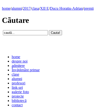
home
/
alumni
/
2017
/
clasa
/
XII E
/
Ducu Horatiu-Adrian
/
premii
Cãutare
home
despre noi
admitere
Învăţământ primar
clase
alumni
profesori
link-uri
galerie foto
proiecte
bibliotecă
contact