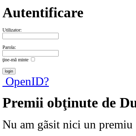
Autentificare
Utilizator:
Parola:
ţine-mã minte
OpenID?
Premii obţinute de D
Nu am gãsit nici un premiu a