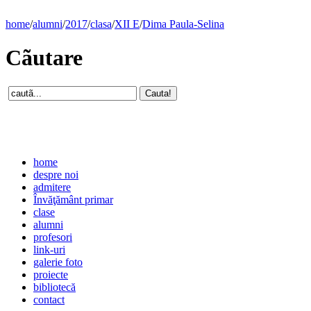
home
/
alumni
/
2017
/
clasa
/
XII E
/
Dima Paula-Selina
Cãutare
home
despre noi
admitere
Învăţământ primar
clase
alumni
profesori
link-uri
galerie foto
proiecte
bibliotecă
contact