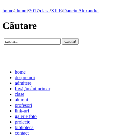
home
/
alumni
/
2017
/
clasa
/
XII E
/
Danciu Alexandra
Cãutare
home
despre noi
admitere
Învăţământ primar
clase
alumni
profesori
link-uri
galerie foto
proiecte
bibliotecă
contact