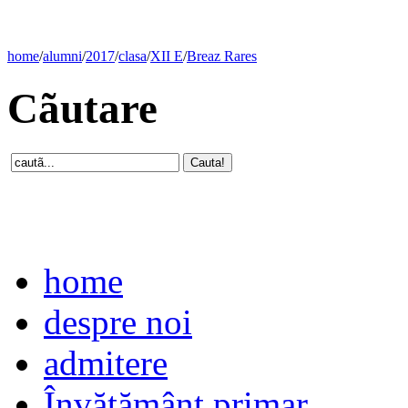
home
/
alumni
/
2017
/
clasa
/
XII E
/
Breaz Rares
Cãutare
home
despre noi
admitere
Învăţământ primar