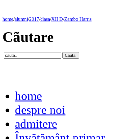
home
/
alumni
/
2017
/
clasa
/
XII D
/
Zambo Harris
Cãutare
home
despre noi
admitere
Învăţământ primar