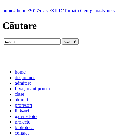
home
/
alumni
/
2017
/
clasa
/
XII D
/
Turbatu Georgiana-Narcisa
Cãutare
home
despre noi
admitere
Învăţământ primar
clase
alumni
profesori
link-uri
galerie foto
proiecte
bibliotecă
contact