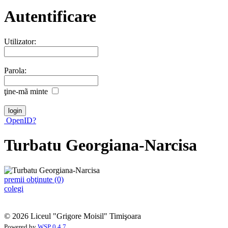
Autentificare
Utilizator:
Parola:
ţine-mã minte
OpenID?
Turbatu Georgiana-Narcisa
premii obţinute (0)
colegi
© 2026 Liceul "Grigore Moisil" Timişoara
Powered by
WSP 0.4.7