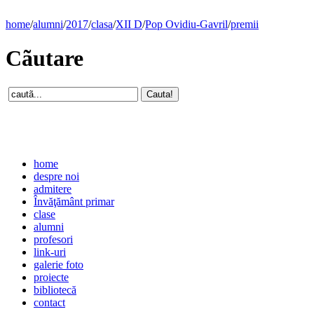
home
/
alumni
/
2017
/
clasa
/
XII D
/
Pop Ovidiu-Gavril
/
premii
Cãutare
home
despre noi
admitere
Învăţământ primar
clase
alumni
profesori
link-uri
galerie foto
proiecte
bibliotecă
contact