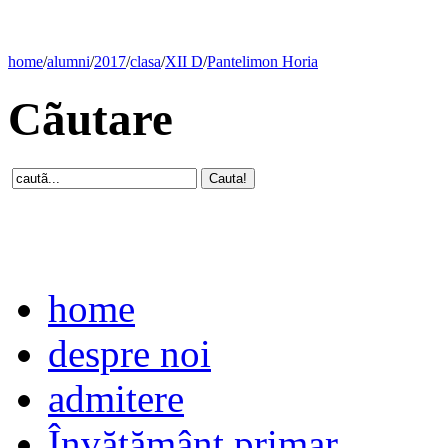
home
/
alumni
/
2017
/
clasa
/
XII D
/
Pantelimon Horia
Cãutare
home
despre noi
admitere
Învăţământ primar