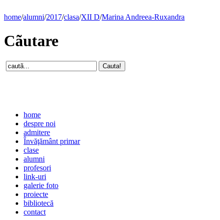
home
/
alumni
/
2017
/
clasa
/
XII D
/
Marina Andreea-Ruxandra
Cãutare
home
despre noi
admitere
Învăţământ primar
clase
alumni
profesori
link-uri
galerie foto
proiecte
bibliotecă
contact