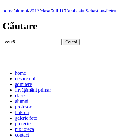
home
/
alumni
/
2017
/
clasa
/
XII D
/
Carabasiu Sebastian-Petru
Cãutare
home
despre noi
admitere
Învăţământ primar
clase
alumni
profesori
link-uri
galerie foto
proiecte
bibliotecă
contact