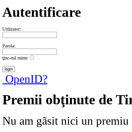
Autentificare
Utilizator:
Parola:
ţine-mã minte
OpenID?
Premii obţinute de Ti
Nu am gãsit nici un premiu a