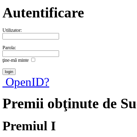
Autentificare
Utilizator:
Parola:
ţine-mã minte
OpenID?
Premii obţinute de S
Premiul I