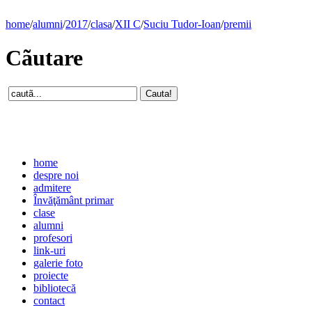
home
/
alumni
/
2017
/
clasa
/
XII C
/
Suciu Tudor-Ioan
/
premii
Cãutare
home
despre noi
admitere
Învăţământ primar
clase
alumni
profesori
link-uri
galerie foto
proiecte
bibliotecă
contact