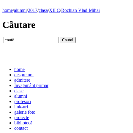
home
/
alumni
/
2017
/
clasa
/
XII C
/
Rochian Vlad-Mihai
Cãutare
home
despre noi
admitere
Învăţământ primar
clase
alumni
profesori
link-uri
galerie foto
proiecte
bibliotecă
contact