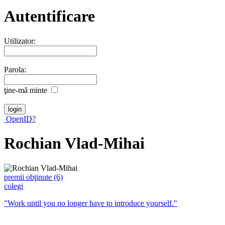
Autentificare
Utilizator:
Parola:
ţine-mã minte
OpenID?
Rochian Vlad-Mihai
premii obţinute (6)
colegi
"Work until you no longer have to introduce yourself."