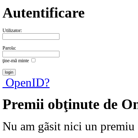
Autentificare
Utilizator:
Parola:
ţine-mã minte
OpenID?
Premii obţinute de O
Nu am gãsit nici un premiu a