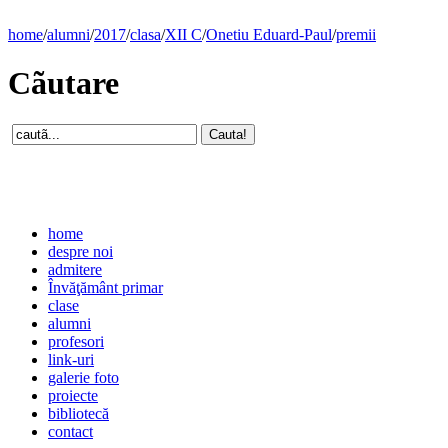
home
/
alumni
/
2017
/
clasa
/
XII C
/
Onetiu Eduard-Paul
/
premii
Cãutare
home
despre noi
admitere
Învăţământ primar
clase
alumni
profesori
link-uri
galerie foto
proiecte
bibliotecă
contact