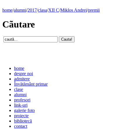
home
/
alumni
/
2017
/
clasa
/
XII C
/
Miklos Andrei
/
premii
Cãutare
home
despre noi
admitere
Învăţământ primar
clase
alumni
profesori
link-uri
galerie foto
proiecte
bibliotecă
contact