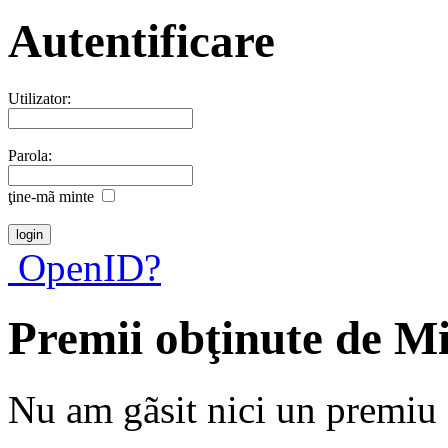
Autentificare
Utilizator:
Parola:
ţine-mã minte
OpenID?
Premii obţinute de M
Nu am gãsit nici un premiu a