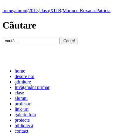
home
/
alumni
/
2017
/
clasa
/
XII B
/
Marincu Roxana-Patricia
Cãutare
home
despre noi
admitere
Învăţământ primar
clase
alumni
profesori
link-uri
galerie foto
proiecte
bibliotecă
contact