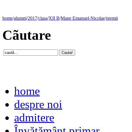
home
/
alumni
/
2017
/
clasa
/
XII B
/
Mane Emanuel-Nicolae
/
premii
Cãutare
home
despre noi
admitere
Învăţământ primar