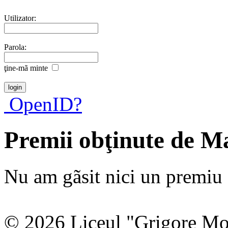
Utilizator:
Parola:
ţine-mã minte
OpenID?
Premii obţinute de 
Nu am gãsit nici un premiu a
© 2026 Liceul "Grigore Moi