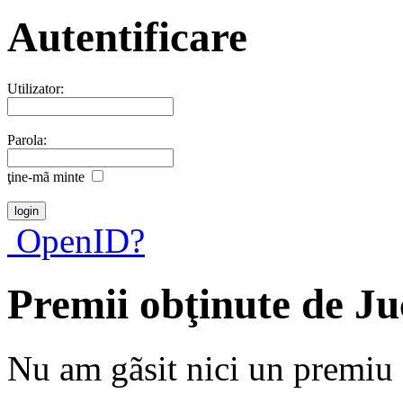
Autentificare
Utilizator:
Parola:
ţine-mã minte
OpenID?
Premii obţinute de J
Nu am gãsit nici un premiu a