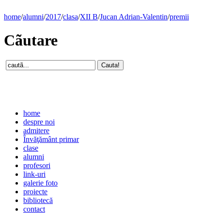
home
/
alumni
/
2017
/
clasa
/
XII B
/
Jucan Adrian-Valentin
/
premii
Cãutare
home
despre noi
admitere
Învăţământ primar
clase
alumni
profesori
link-uri
galerie foto
proiecte
bibliotecă
contact