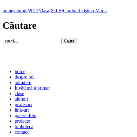
home
/
alumni
/
2017
/
clasa
/
XII B
/
Cordun Cristina-Maria
Cãutare
home
despre noi
admitere
Învăţământ primar
clase
alumni
profesori
link-uri
galerie foto
proiecte
bibliotecă
contact