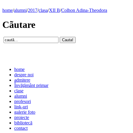
home
/
alumni
/
2017
/
clasa
/
XII B
/
Colhon Adina-Theodora
Cãutare
home
despre noi
admitere
Învăţământ primar
clase
alumni
profesori
link-uri
galerie foto
proiecte
bibliotecă
contact