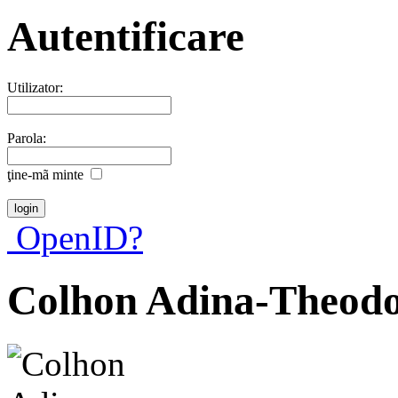
Autentificare
Utilizator:
Parola:
ţine-mã minte
OpenID?
Colhon Adina-Theod