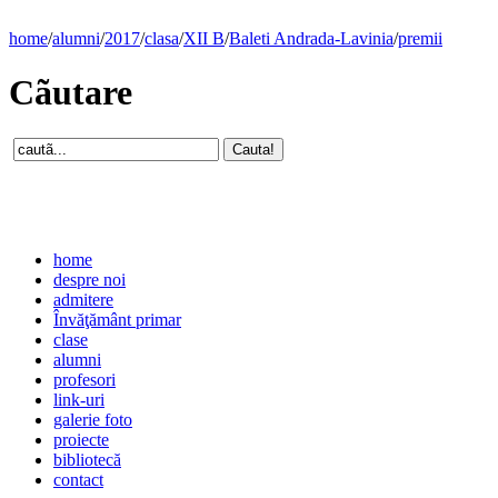
home
/
alumni
/
2017
/
clasa
/
XII B
/
Baleti Andrada-Lavinia
/
premii
Cãutare
home
despre noi
admitere
Învăţământ primar
clase
alumni
profesori
link-uri
galerie foto
proiecte
bibliotecă
contact