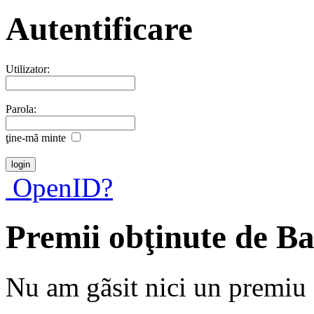
Autentificare
Utilizator:
Parola:
ţine-mã minte
OpenID?
Premii obţinute de B
Nu am gãsit nici un premiu a