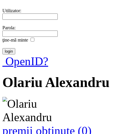
Utilizator:
Parola:
ţine-mã minte
OpenID?
Olariu Alexandru
premii obţinute (0)