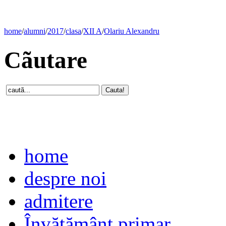
home
/
alumni
/
2017
/
clasa
/
XII A
/
Olariu Alexandru
Cãutare
home
despre noi
admitere
Învăţământ primar