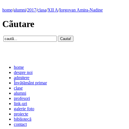
home
/
alumni
/
2017
/
clasa
/
XII A
/
Iorgovan Amira-Nadine
Cãutare
home
despre noi
admitere
Învăţământ primar
clase
alumni
profesori
link-uri
galerie foto
proiecte
bibliotecă
contact