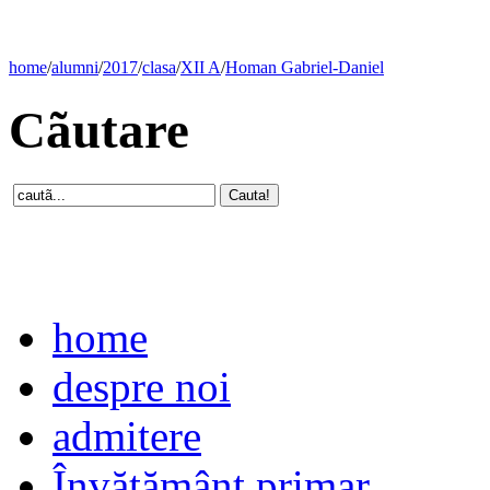
home
/
alumni
/
2017
/
clasa
/
XII A
/
Homan Gabriel-Daniel
Cãutare
home
despre noi
admitere
Învăţământ primar