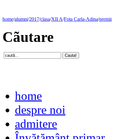
home
/
alumni
/
2017
/
clasa
/
XII A
/
Fota Carla-Adina
/
premii
Cãutare
home
despre noi
admitere
Învăţământ primar