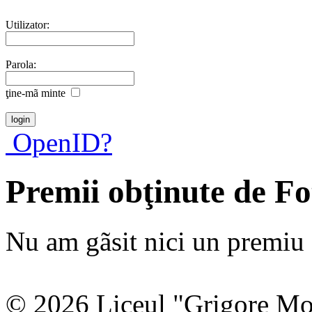
Utilizator:
Parola:
ţine-mã minte
OpenID?
Premii obţinute de F
Nu am gãsit nici un premiu a
© 2026 Liceul "Grigore Moi