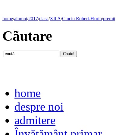
home
/
alumni
/
2017
/
clasa
/
XII A
/
Ciuciu Robert-Florin
/
premii
Cãutare
home
despre noi
admitere
Învăţământ primar