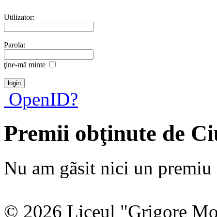
Utilizator:
Parola:
ţine-mã minte
OpenID?
Premii obţinute de Ci
Nu am gãsit nici un premiu a
© 2026 Liceul "Grigore Moi