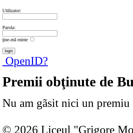
Utilizator:
Parola:
ţine-mã minte
OpenID?
Premii obţinute de B
Nu am gãsit nici un premiu a
© 2026 Liceul "Grigore Moi