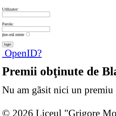
Utilizator:
Parola:
ţine-mã minte
OpenID?
Premii obţinute de B
Nu am gãsit nici un premiu a
© 2026 Liceul "Grigore Moi