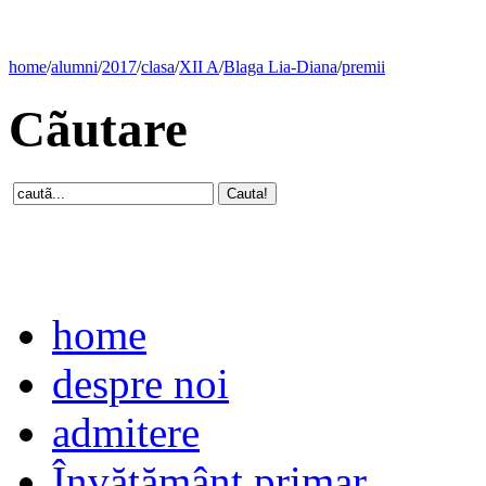
home
/
alumni
/
2017
/
clasa
/
XII A
/
Blaga Lia-Diana
/
premii
Cãutare
home
despre noi
admitere
Învăţământ primar