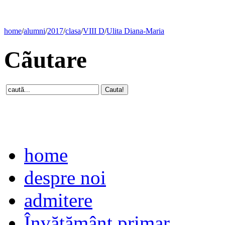
home
/
alumni
/
2017
/
clasa
/
VIII D
/
Ulita Diana-Maria
Cãutare
home
despre noi
admitere
Învăţământ primar